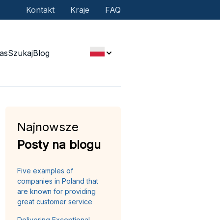
Kontakt
Kraje
FAQ
as
Szukaj
Blog
Najnowsze
Posty na blogu
Five examples of
companies in Poland that
are known for providing
great customer service
Delivering Exceptional