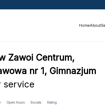
Home
About
S
 w Zawoi Centrum,
awowa nr 1, Gimnazjum
 service
r
Open hours
Socials
Rating