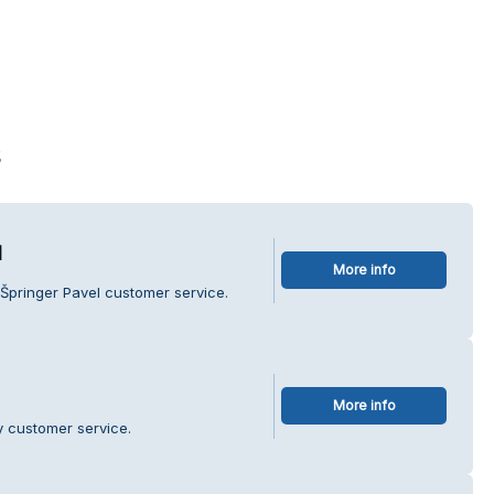
s
l
More info
Špringer Pavel customer service.
More info
y customer service.