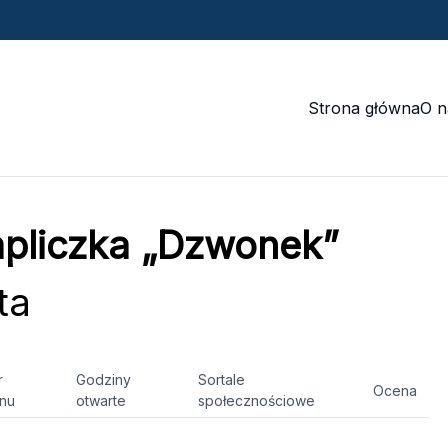
Strona główna
O n
pliczka „Dzwonek”
ta
r
Godziny
Sortale
Ocena
onu
otwarte
społecznościowe