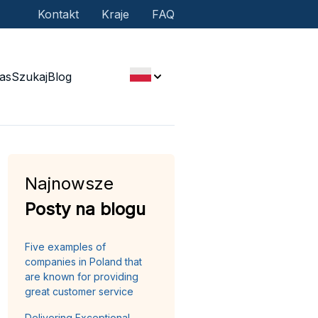
Kontakt
Kraje
FAQ
as
Szukaj
Blog
Najnowsze
Posty na blogu
Five examples of
companies in Poland that
are known for providing
great customer service
Delivering Exceptional