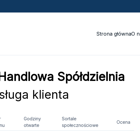
Strona główna
O n
andlowa Spółdzielnia
ługa klienta
r
Godziny
Sortale
Ocena
onu
otwarte
społecznościowe