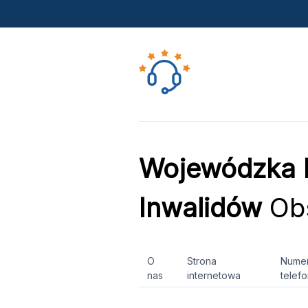
Wojewódzka H
Inwalidów
Obs
O
Strona
Nume
nas
internetowa
telef