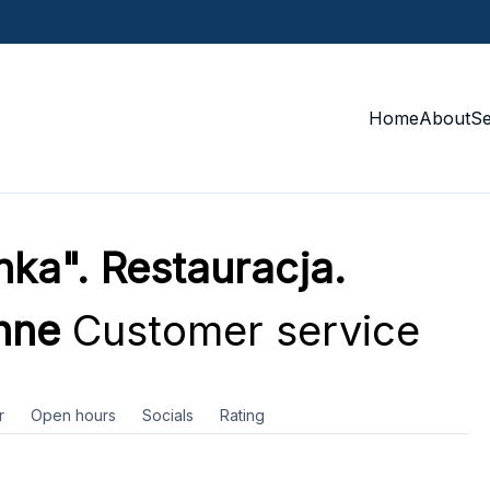
Home
About
S
ka". Restauracja.
nne
Customer service
r
Open hours
Socials
Rating