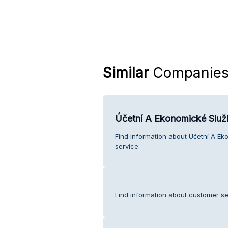
Similar
Companie
Účetní A Ekonomické Slu
Find information about Účetní A E
service.
Find information about customer se