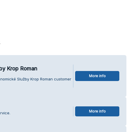
s
žby Krop Roman
More info
konomické Služby Krop Roman customer
More info
rvice.