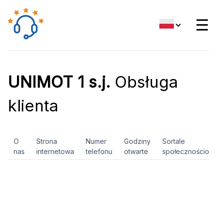
☰
UNIMOT 1 s.j.
Obsługa
klienta
O
Strona
Numer
Godziny
Sortale
nas
internetowa
telefonu
otwarte
społecznościow