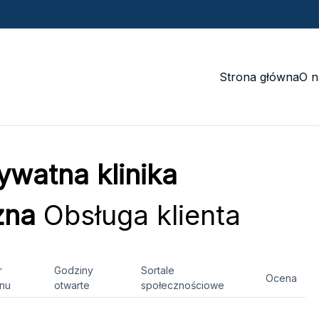
Strona główna
O n
ywatna klinika
zna
Obsługa klienta
r
Godziny
Sortale
Ocena
onu
otwarte
społecznościowe