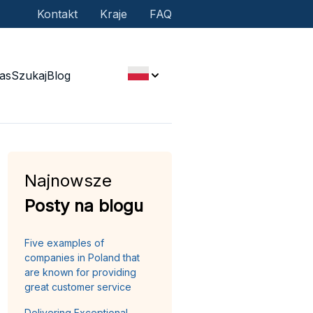
Kontakt
Kraje
FAQ
as
Szukaj
Blog
Najnowsze
Posty na blogu
Five examples of
companies in Poland that
are known for providing
great customer service
Delivering Exceptional