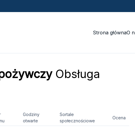
Strona główna
O n
 spożywczy
Obsługa
r
Godziny
Sortale
Ocena
onu
otwarte
społecznościowe