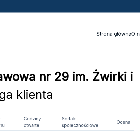
Strona główna
O n
wowa nr 29 im. Żwirki i
a klienta
r
Godziny
Sortale
Ocena
onu
otwarte
społecznościowe