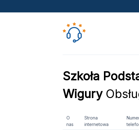
Szkoła Podsta
Wigury
Obsług
O
Strona
Nume
nas
internetowa
telef