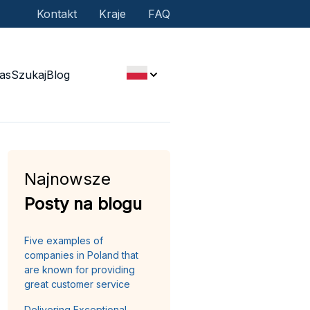
Kontakt
Kraje
FAQ
as
Szukaj
Blog
Najnowsze
Posty na blogu
Five examples of
companies in Poland that
are known for providing
great customer service
Delivering Exceptional