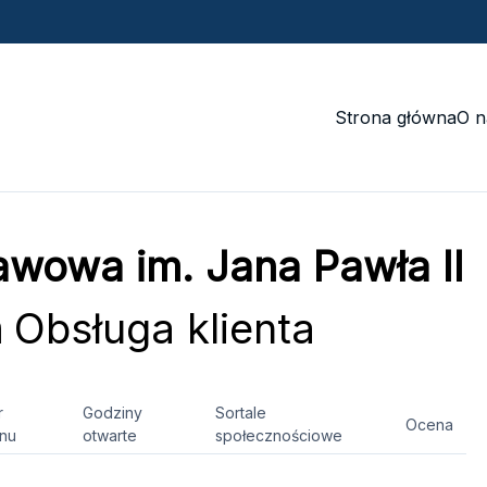
Strona główna
O n
awowa im. Jana Pawła II
h
Obsługa klienta
r
Godziny
Sortale
Ocena
onu
otwarte
społecznościowe