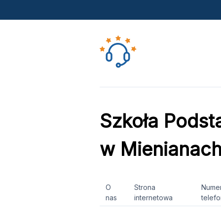
Szkoła Podst
w Mienianac
O
Strona
Nume
nas
internetowa
telef