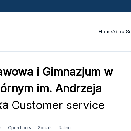
Home
About
S
awowa i Gimnazjum w
Górnym im. Andrzeja
ka
Customer service
r
Open hours
Socials
Rating