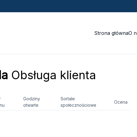
Strona główna
O n
da
Obsługa klienta
r
Godziny
Sortale
Ocena
onu
otwarte
społecznościowe