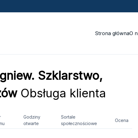
Strona główna
O n
gniew. Szklarstwo,
zów
Obsługa klienta
r
Godziny
Sortale
Ocena
onu
otwarte
społecznościowe