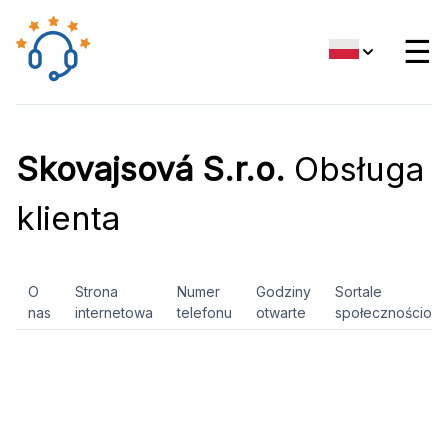
☰
Skovajsová S.r.o.
Obsługa
klienta
O
Strona
Numer
Godziny
Sortale
nas
internetowa
telefonu
otwarte
społecznościow