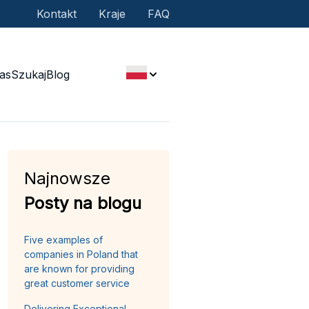
Kontakt
Kraje
FAQ
as
Szukaj
Blog
Najnowsze
Posty na blogu
Five examples of
companies in Poland that
are known for providing
great customer service
Delivering Exceptional