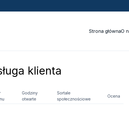
Strona główna
O n
ługa klienta
r
Godziny
Sortale
Ocena
onu
otwarte
społecznościowe