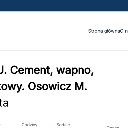
Strona główna
O n
. Cement, wapno,
owy. Osowicz M.
ta
r
Godziny
Sortale
Ocena