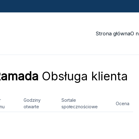
Strona główna
O n
 Ramada
Obsługa klienta
r
Godziny
Sortale
Ocena
onu
otwarte
społecznościowe