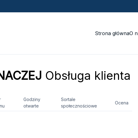
Strona główna
O n
INACZEJ
Obsługa klienta
r
Godziny
Sortale
Ocena
onu
otwarte
społecznościowe