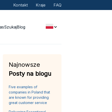
Kontakt
Kraje
FAQ
as
Szukaj
Blog
Najnowsze
Posty na blogu
Five examples of
companies in Poland that
are known for providing
great customer service
Delivering Exceptional