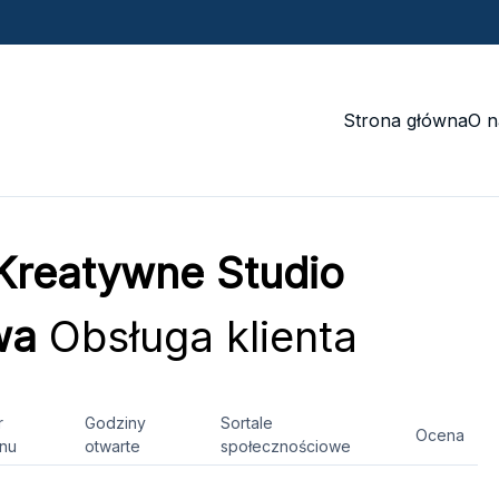
Strona główna
O n
Kreatywne Studio
wa
Obsługa klienta
r
Godziny
Sortale
Ocena
onu
otwarte
społecznościowe