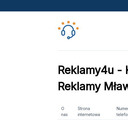
Reklamy4u - 
Reklamy Mła
O
Strona
Nume
nas
internetowa
telef