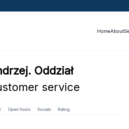
Home
About
S
drzej. Oddział
stomer service
r
Open hours
Socials
Rating