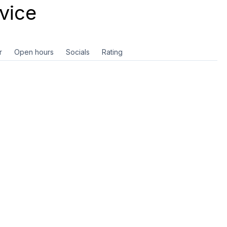
vice
r
Open hours
Socials
Rating