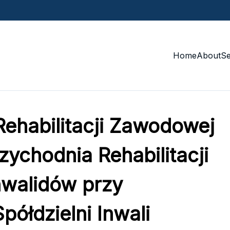
Home
About
S
Rehabilitacji Zawodowej
zychodnia Rehabilitacji
walidów przy
półdzielni Inwali