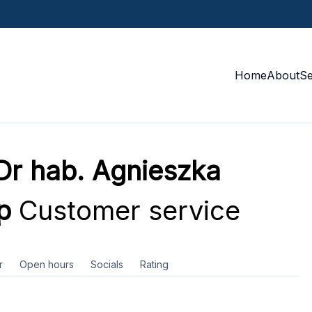
Home
About
S
Dr hab. Agnieszka
p
Customer service
r
Open hours
Socials
Rating