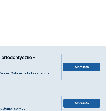
s
t ortodontyczno -
More info
Karina. Gabinet ortodontyczno -
More info
customer service.