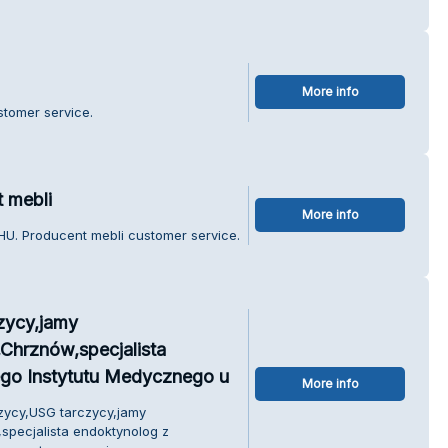
More info
tomer service.
 mebli
More info
HU. Producent mebli customer service.
zycy,jamy
Chrznów,specjalista
go Instytutu Medycznego u
More info
czycy,USG tarczycy,jamy
specjalista endoktynolog z