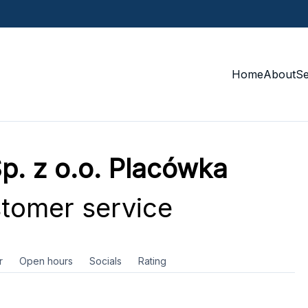
Home
About
S
p. z o.o. Placówka
tomer service
r
Open hours
Socials
Rating