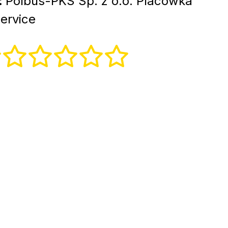
:
Polbus-PKS Sp. z o.o. Placówka
ervice