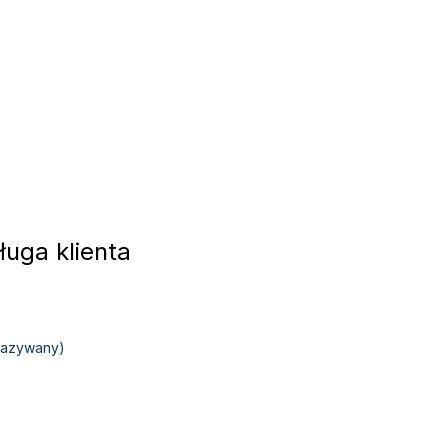
uga klienta
okazywany)