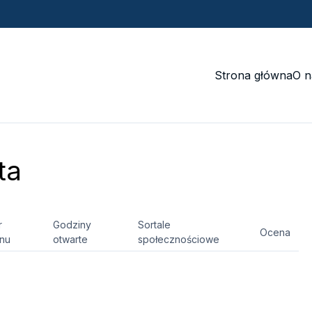
Strona główna
O n
ta
r
Godziny
Sortale
Ocena
onu
otwarte
społecznościowe