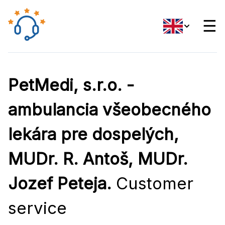
☰
PetMedi, s.r.o. -
ambulancia všeobecného
lekára pre dospelých,
MUDr. R. Antoš, MUDr.
Jozef Peteja.
Customer
service