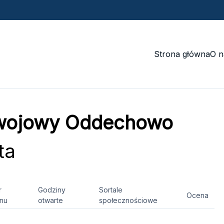
Strona główna
O n
wojowy Oddechowo
ta
r
Godziny
Sortale
Ocena
onu
otwarte
społecznościowe