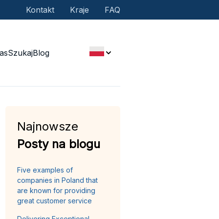
Kontakt
Kraje
FAQ
as
Szukaj
Blog
Najnowsze
Posty na blogu
Five examples of
companies in Poland that
are known for providing
great customer service
Delivering Exceptional