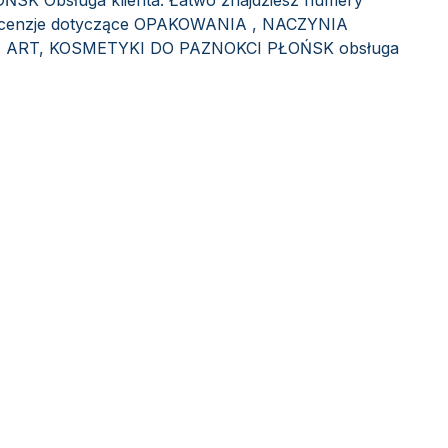
K Obsługa klienta. Łatwo znajdziesz numery
 recenzje dotyczące OPAKOWANIA , NACZYNIA
ART, KOSMETYKI DO PAZNOKCI PŁOŃSK obsługa