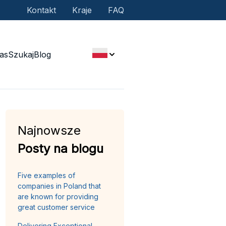
Kontakt
Kraje
FAQ
as
Szukaj
Blog
Najnowsze
Posty na blogu
Five examples of
companies in Poland that
are known for providing
great customer service
Delivering Exceptional