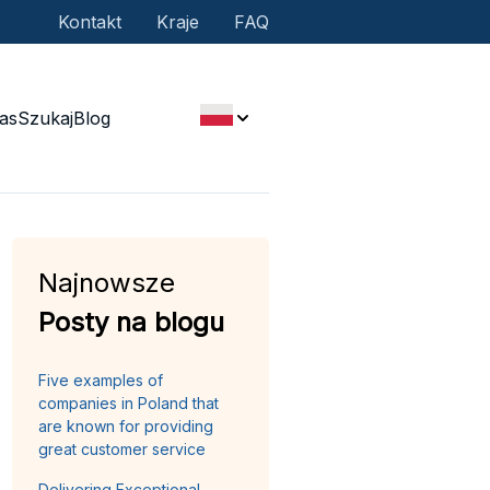
Kontakt
Kraje
FAQ
as
Szukaj
Blog
Najnowsze
Posty na blogu
Five examples of
companies in Poland that
are known for providing
great customer service
Delivering Exceptional