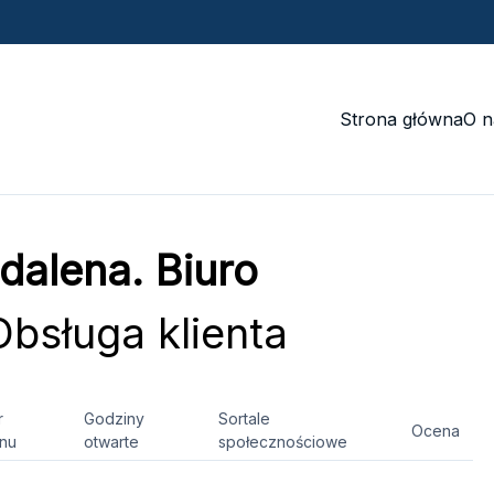
Strona główna
O n
alena. Biuro
bsługa klienta
r
Godziny
Sortale
Ocena
onu
otwarte
społecznościowe