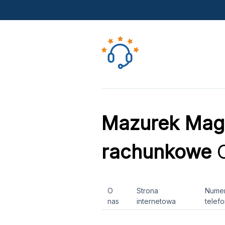
Mazurek Magd
rachunkowe
O
O
Strona
Nume
nas
internetowa
telef