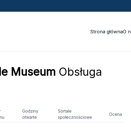
Strona główna
O n
tle Museum
Obsługa
r
Godziny
Sortale
Ocena
onu
otwarte
społecznościowe