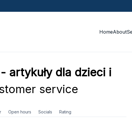
Home
About
S
artykuły dla dzieci i
tomer service
r
Open hours
Socials
Rating