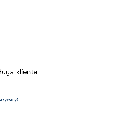
uga klienta
okazywany)