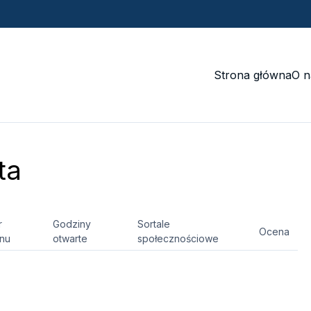
Strona główna
O n
ta
r
Godziny
Sortale
Ocena
onu
otwarte
społecznościowe