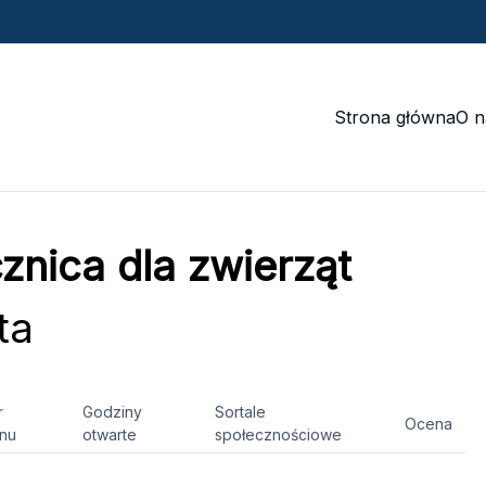
Strona główna
O n
znica dla zwierząt
ta
r
Godziny
Sortale
Ocena
onu
otwarte
społecznościowe