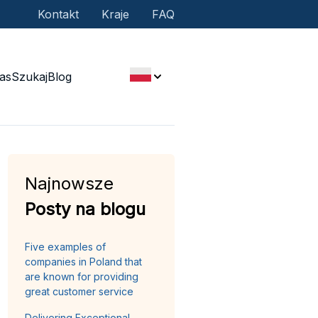
Kontakt
Kraje
FAQ
as
Szukaj
Blog
Najnowsze
Posty na blogu
Five examples of
companies in Poland that
are known for providing
great customer service
Delivering Exceptional