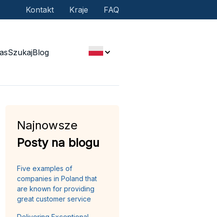
Kontakt
Kraje
FAQ
as
Szukaj
Blog
Najnowsze
Posty na blogu
Five examples of
companies in Poland that
are known for providing
great customer service
Delivering Exceptional