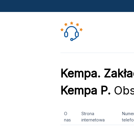
Kempa. Zakła
Kempa P.
Obsł
O
Strona
Nume
nas
internetowa
telef