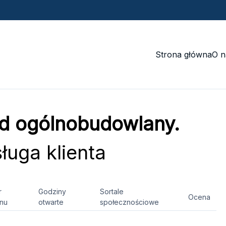
Strona główna
O n
d ogólnobudowlany.
uga klienta
r
Godziny
Sortale
Ocena
onu
otwarte
społecznościowe