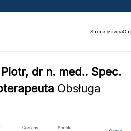
Strona główna
O n
Piotr, dr n. med.. Spec.
oterapeuta
Obsługa
r
Godziny
Sortale
Ocena