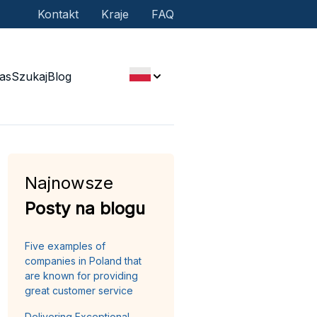
Kontakt
Kraje
FAQ
as
Szukaj
Blog
Najnowsze
Posty na blogu
Five examples of
companies in Poland that
are known for providing
great customer service
Delivering Exceptional