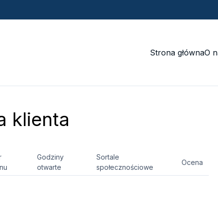
Strona główna
O n
 klienta
r
Godziny
Sortale
Ocena
onu
otwarte
społecznościowe