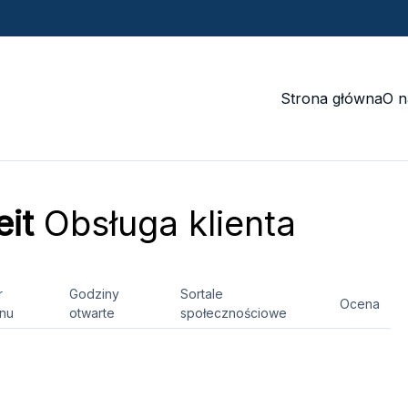
Strona główna
O n
eit
Obsługa klienta
r
Godziny
Sortale
Ocena
onu
otwarte
społecznościowe