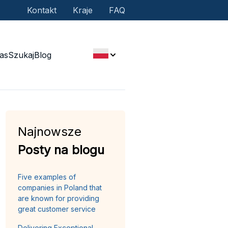
Kontakt
Kraje
FAQ
as
Szukaj
Blog
Najnowsze
Posty na blogu
Five examples of
companies in Poland that
are known for providing
great customer service
Delivering Exceptional