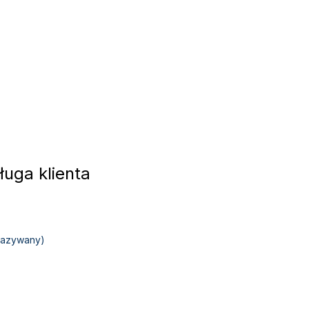
uga klienta
okazywany)