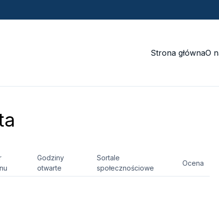
Strona główna
O n
ta
r
Godziny
Sortale
Ocena
onu
otwarte
społecznościowe