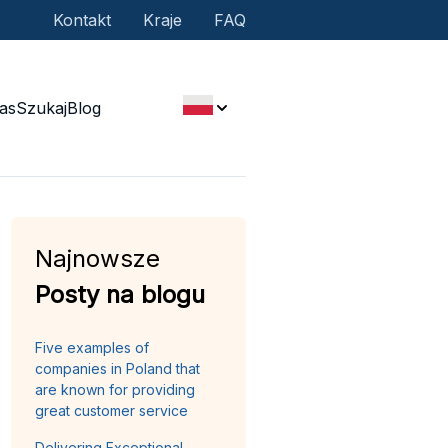
Kontakt
Kraje
FAQ
as
Szukaj
Blog
Najnowsze
Posty na blogu
Five examples of
companies in Poland that
are known for providing
great customer service
Delivering Exceptional