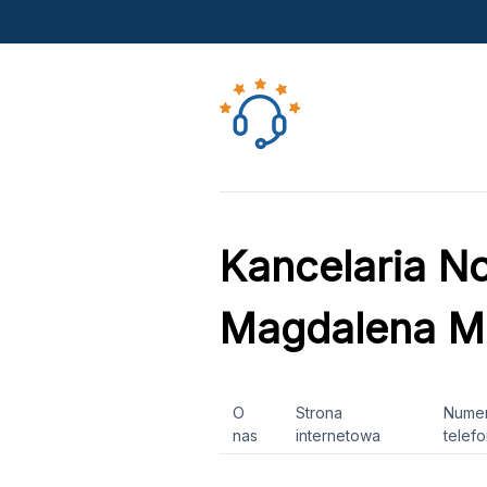
Kancelaria No
Magdalena Ma
O
Strona
Nume
nas
internetowa
telef