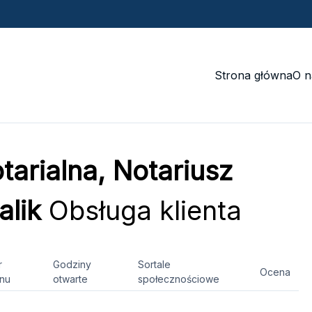
Strona główna
O n
tarialna, Notariusz
lik
Obsługa klienta
r
Godziny
Sortale
Ocena
onu
otwarte
społecznościowe