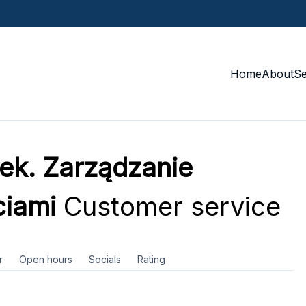
Home
About
S
ek. Zarządzanie
iami
Customer service
r
Open hours
Socials
Rating