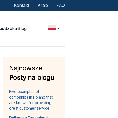
Kontakt
Kraje
FAQ
as
Szukaj
Blog
Najnowsze
Posty na blogu
Five examples of
companies in Poland that
are known for providing
great customer service
Delivering Exceptional