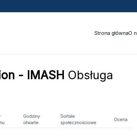
Strona główna
O n
hion - IMASH
Obsługa
r
Godziny
Sortale
Ocena
onu
otwarte
społecznościowe