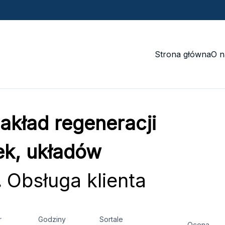
Strona główna
O n
Zakład regeneracji
ek, układów
.
Obsługa klienta
r
Godziny
Sortale
Ocena