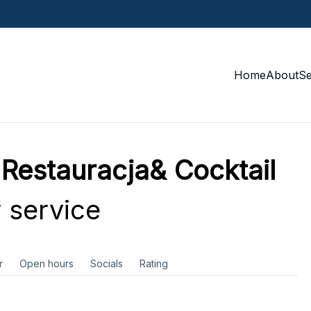
Home
About
S
estauracja& Cocktail
 service
r
Open hours
Socials
Rating