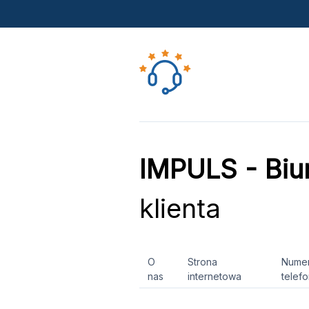
IMPULS - Biu
klienta
O
Strona
Nume
nas
internetowa
telef