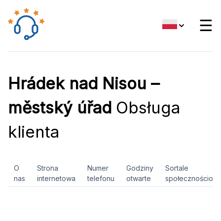
☰
Hrádek nad Nisou –
městský úřad
Obsługa
klienta
O
Strona
Numer
Godziny
Sortale
nas
internetowa
telefonu
otwarte
społecznościow