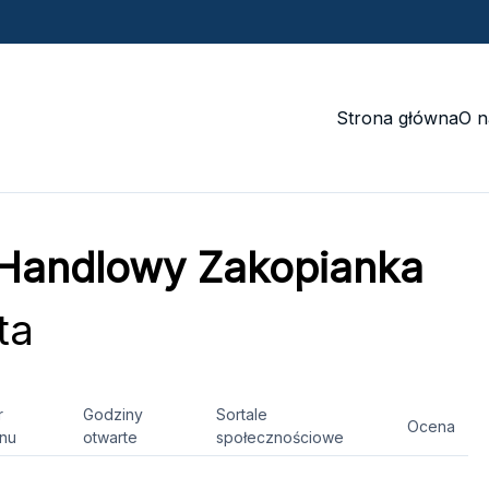
Strona główna
O n
Handlowy Zakopianka
ta
r
Godziny
Sortale
Ocena
onu
otwarte
społecznościowe