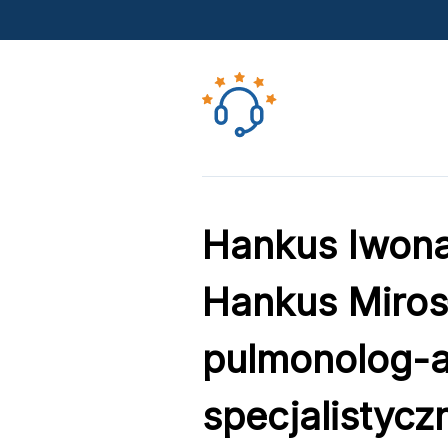
Hankus Iwona,
Hankus Mirosł
pulmonolog-a
specjalistycz