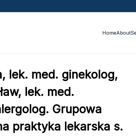
Home
About
S
 lek. med. ginekolog,
aw, lek. med.
lergolog. Grupowa
na praktyka lekarska s.