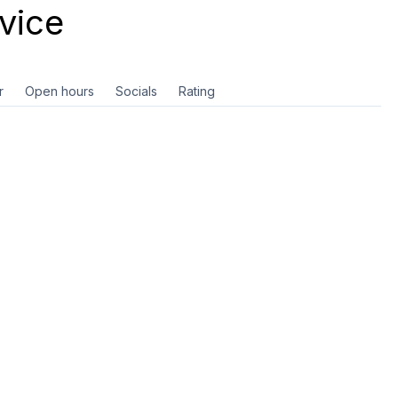
vice
r
Open hours
Socials
Rating